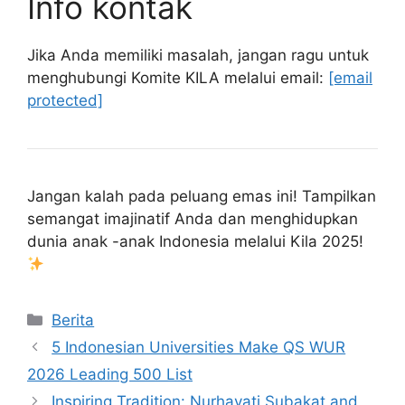
Info kontak
Jika Anda memiliki masalah, jangan ragu untuk
menghubungi Komite KILA melalui email:
[email
protected]
Jangan kalah pada peluang emas ini! Tampilkan
semangat imajinatif Anda dan menghidupkan
dunia anak -anak Indonesia melalui Kila 2025!
Kategori
Berita
5 Indonesian Universities Make QS WUR
2026 Leading 500 List
Inspiring Tradition: Nurhayati Subakat and